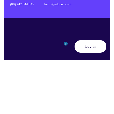
(00) 242 844 845
hello@educrat.com
0
Log in